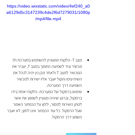
https://video.wixstatic.com/video/4ef240_a0
a6129d5c3147239c4de2f6d7279031/1080p
/mp4/file.mp4
מצב T- הלקוח המעוניין להשתמש במערכת ולו 
מכשיר עזר לשמיעה התומך במצב T, יעביר את 
המכשיר למצב T ולאחר מכן נין יהיה לנהל את 
השיח עימו והקול יועבר אליו ישירות למכשיר 
השמיעה דרך המערכת.
שימוש ברמקול של המערכת- הלקוח יאחוז בידו 
ברמקול, וברגע שיהיה מעוניין לשמוע את אשר 
לנותן השירות למסור, ילחץ על הכפתור האפור 
שעל הרמקול. כל עוד הכפתור אינו לחוץ, לא יועבר 
השמע דרך הרמקול.