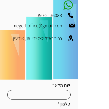
050-2136083
meged.office@gmail.com
רחוב רא"ל יגאל ידין 19, מודיעין
שם מלא
טלפון